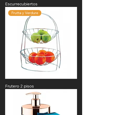
Escurrecubiertos
Frutta y Verdure
Frutero 2 pisos