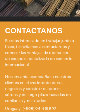
CONTACTANOS
Si estás interesado en trabajar junto a
Insor, te invitamos a contactarnos y
conocer las ventajas de operar con
un equipo especializado en comercio
internacional.
Nos encanta acompañar a nuestros
clientes en el crecimiento de sus
negocios y construir relaciones
sólidas y de largo plazo basadas en
confianza y resultados
Uruguay: (+598)
94 415 892