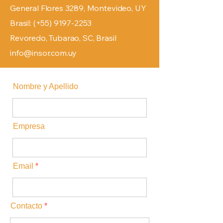
General Flores 3289, Montevideo, UY
Brasil: (+55)
9197-2253
Revoredo, Tubarao, SC, Brasil
info@insor.com.uy
Nombre y Apellido
Empresa
Email
Contacto