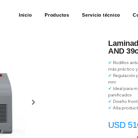
Inicio
Productos
Servicio técnico
C
Laminad
AND 39
✔ 
Rodillos ant
más práctico y
✔ 
Regulación p
mm
✔
 Ideal para m
panificados
✔
 Diseño fron
✔
 Alta produc
USD 51