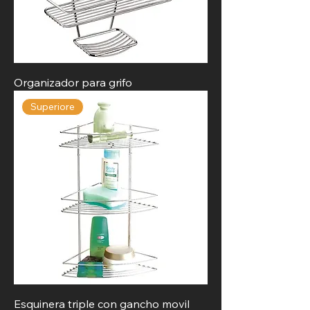
Organizador para grifo
Superiore
Esquinera triple con gancho movil