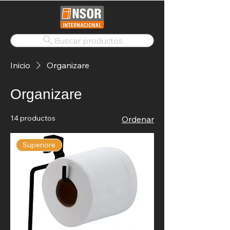
Buscar productos
Inicio
Organizare
Organizare
14 productos
Ordenar
Superiore