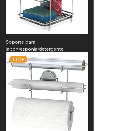
Soporte para
jabón/esponja/detergente
Facile