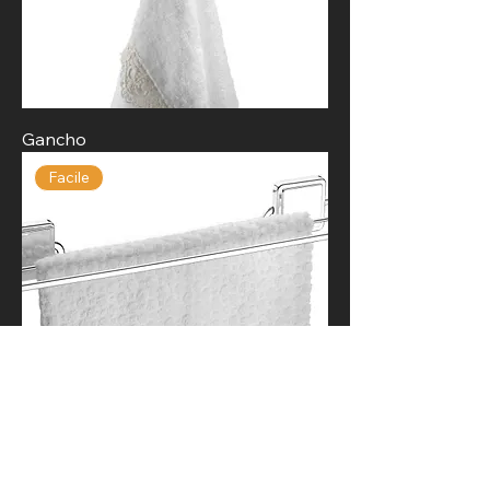
Gancho
Facile
Toallero doble