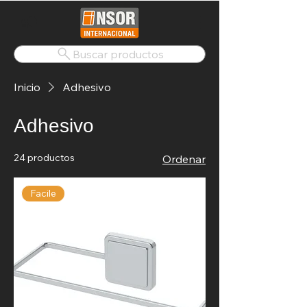
Buscar productos
Inicio
Adhesivo
Adhesivo
24 productos
Ordenar
Facile