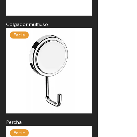
Colgador multiuso
Facile
Percha
Facile