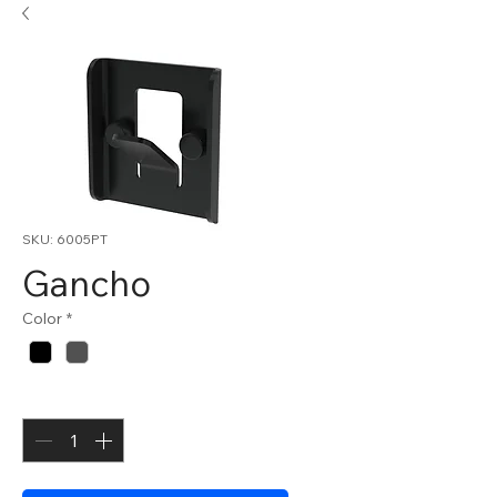
SKU: 6005PT
Gancho
Color
*
Cantidad
*