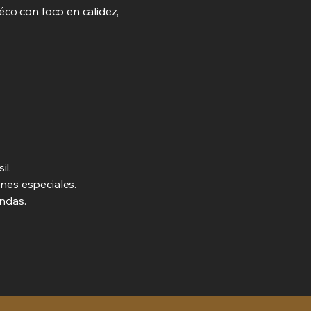
éco con foco en calidez,
il.
nes especiales.
endas.