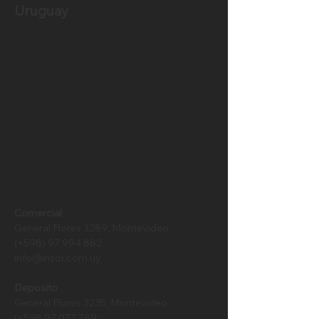
Uruguay
Comercial
General Flores 3289, Montevideo
(+598)
97 994 882
info@insor.com.uy
Deposito
General Flores 3235, Montevideo
(+598
97 077 789